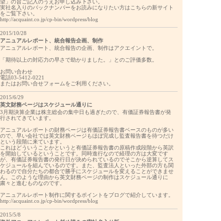
望」の旨ご記入のうえお申し込み下さい。
実社名入りのバックナンバーをお読みになりたい方はこちらの新サイト
をご覧下さい。
http://acquaint.co.jp/cp-bin/wordpress/blog
2015/10/28
アニュアルレポート、統合報告企画、制作
アニュアルレポート、統合報告の企画、制作はアクエイントで。
「期待以上の対応力の早さで助かりました。」とのご評価多数。
お問い合わせ
電話03-5412-0221
またはお問い合せフォームをご利用ください。
2015/6/29
英文財務ページはスケジュール通りに
3月期決算企業は株主総会の集中日も過ぎたので、有価証券報告書が発
行されてきています。
アニュアルレポートの財務ページは有価証券報告書ベースのものが多い
ので、早い会社では英文財務ページもほぼ完成し監査報告書を待つだけ
という段階に来ています。
これはどういうことかというと有価証券報告書の原稿作成段階から英訳
を開始しているということです。同時進行なので経理の方は大変です
が、有価証券報告書の発行日が決められているのでそこから逆算してス
ケジュールを組んでいるのです。また、監査法人といった外部の方も関
わるので自分たちの都合で勝手にスケジュールを変えることができませ
ん。このような理由から英文財務ページの制作はスケジュール通りに
粛々と進むものなのです。
アニュアルレポート制作に関するポイントをブログで紹介しています。
http://acquaint.co.jp/cp-bin/wordpress/blog
2015/5/8