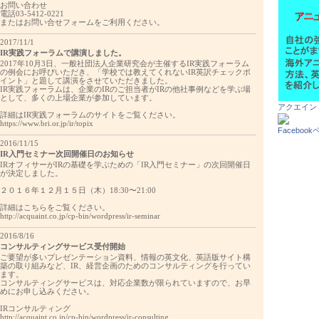
お問い合わせ
電話03-5412-0221
またはお問い合せフォームをご利用ください。
2017/11/1
IR実践フォーラムで講演しました。
2017年10月3日、一般社団法人企業研究会が主催するIR実践フォーラム
の例会にお呼びいただき、「学校では教えてくれないIR英訳チェックポ
イント」と題して講演をさせていただきました。
IR実践フォーラムは、企業のIRのご担当者がIRの他社事例などを学ぶ場
として、多くの上場企業が参加しています。
アクエイン
詳細はIR実践フォーラムのサイトをご覧ください。
https://www.bri.or.jp/ir/topix
Faceboo
2016/11/15
IR入門セミナー次回開催日のお知らせ
IRオフィサーがIRの基礎を学ぶための「IR入門セミナー」の次回開催日
が決定しました。
２０１６年１２月１５日（木）18:30〜21:00
詳細はこちらをご覧ください。
http://acquaint.co.jp/cp-bin/wordpress/ir-seminar
2016/8/16
コンサルティングサービス受付開始
ご要望が多いプレゼンテーション資料、情報の英文化、英語版サイト構
築の取り組みなど、IR、経営企画のためのコンサルティングを行ってい
ます。
コンサルティングサービスは、対応企業数が限られていますので、お早
めにお申し込みください。
IRコンサルティング
http://acquaint.co.jp/cp-bin/wordpress/ir-consulting