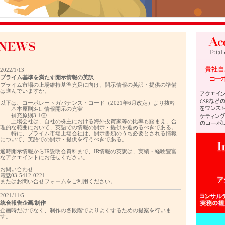
2022/1/13
プライム基準を満たす開示情報の英訳
プライム市場の上場維持基準充足に向け、開示情報の英訳・提供の準備
は進んでいますか。
以下は、コーポレートガバナンス・コード（2021年6月改定）より抜粋
基本原則3-1. 情報開示の充実
補充原則3-1②
上場会社は、自社の株主における海外投資家等の比率も踏まえ、合
理的な範囲において、英語での情報の開示・提供を進めるべきである。
特に、プライム市場上場会社は、開示書類のうち必要とされる情報
について、英語での開示・提供を行うべきである。
適時開示情報からIR説明会資料まで、IR情報の英訳は、実績・経験豊富
なアクエイントにお任せください。
お問い合わせ
電話03-5412-0221
またはお問い合せフォームをご利用ください。
2021/11/5
統合報告企画/制作
企画時だけでなく、制作の各段階でよりよくするための提案を行いま
す。