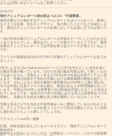
またはお問い合せフォームをご利用ください。
2016/3/9
海外アニュアルレポート斜め読み Vol.242「中国事業」
海外企業などが発行するアニュアルレポートをぱらりとめくり、参考に
なりそうな企画、目を引くデザイン、気の利いたコピーなどを紹介しま
す。貴社のアニュアルレポートの企画に少しでもお役に立てれば幸いで
す。
一頃の日本企業のアニュアルレポートは中国をテーマにしたものが少な
くありませんでした。最近は少しトーンが落ちているようですが、海外
企業のアニュアルレポートでは中国を取り扱うケースが増えているよう
です。
アメリカの製薬会社E社の2013年12月期のアニュアルレポートを見てみ
ましょう。
CEOによるTo Our StakeholdersのページにCEOを中心とした当社社員と
の集合写真が載っています。CEOと社員の集合写真は決して珍しいもの
ではありません。写真をよく見るとCEO以外の社員は全員アジア人に見
えます。写真の説明文で当社の中国における事業展開の推移を紹介して
います。それによると当社の最初の海外拠点は1918年に上海に置かれ、
今では中国に社員４０００名を抱え、製造のみならず研究開発も行って
います。中国は2016年には世界第２位の医薬品市場になることが見込ま
れているそうです。当社の2013年の中国における売上は対前年比で13%
増加し、当期も引き続き大幅な売上増を期待しているとのことです。
写真を見るだけでも当社が中国市場をいかに重視しているかがわかりま
す。アニュアルレポートの社長メッセージで自分の国がこのように特別
に扱われたらちょっと嬉しいでしょうね。
アクエイントweb言い放隊
広報、IR担当者が読んでいるメールマガジン「海外アニュアルレポート
斜め読み」
最新号をお読みになりたい方は「お問合せ」ページに「メルマガ送信希